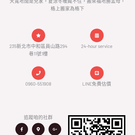
天寬地闊是兒家，夏涼冬暖藏不住，搬來福地勝孟母，
格上搬家為格下
235新北市中和區員山路294
24-hour service
巷11號1樓
0960-551908
LINE免費估價
追蹤咱的社群
F
M
H
G
a
a
o
o
c
p
m
o
e
-
e
g