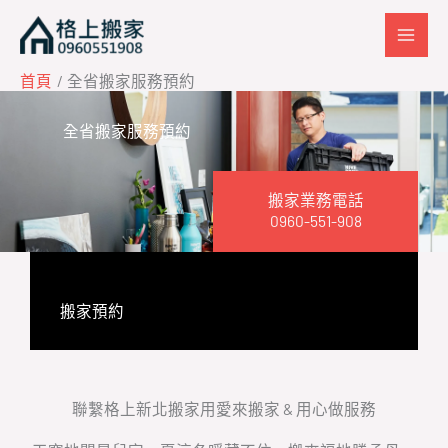
跳
至
主
首頁
全省搬家服務預約
要
內
全省搬家服務預約
容
搬家業務電話
0960-551-908
搬家預約
聯繫格上新北搬家用愛來搬家 & 用心做服務