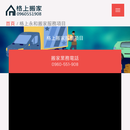
跳
至
主
首頁
格上永和搬家服務項目
要
內
格上搬家服務項目
容
搬家業務電話
0960-551-908