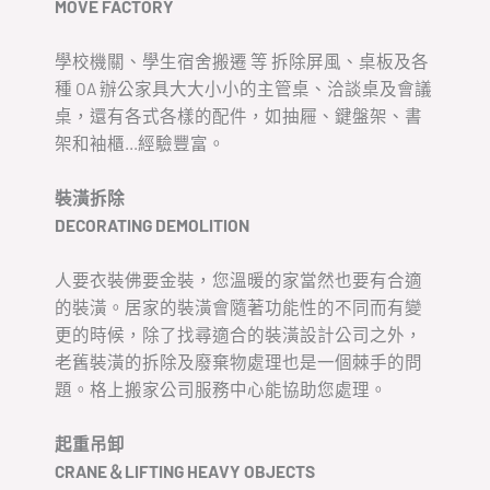
MOVE FACTORY
學校機關、學生宿舍搬遷 等 拆除屏風、桌板及各
種 OA 辦公家具大大小小的主管桌、洽談桌及會議
桌，還有各式各樣的配件，如抽屜、鍵盤架、書
架和袖櫃…經驗豐富。
裝潢拆除
DECORATING DEMOLITION
人要衣裝佛要金裝，您溫暖的家當然也要有合適
的裝潢。居家的裝潢會隨著功能性的不同而有變
更的時候，除了找尋適合的裝潢設計公司之外，
老舊裝潢的拆除及廢棄物處理也是一個棘手的問
題。格上搬家公司服務中心能協助您處理。
起重吊卸
CRANE＆LIFTING HEAVY OBJECTS