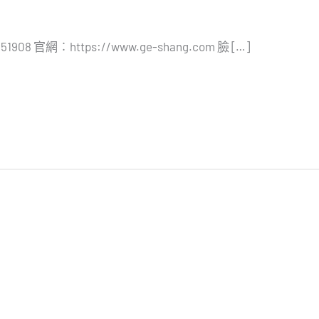
 官網︰https://www.ge-shang.com 臉 […]