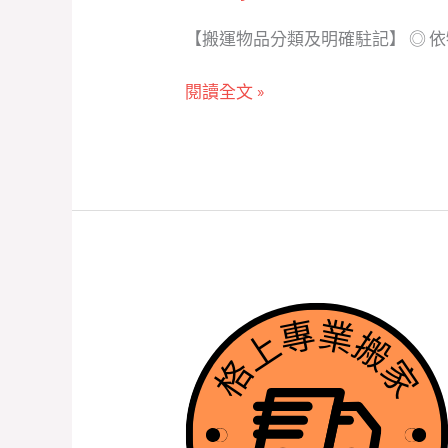
【搬運物品分類及明確駐記】 ◎ 
閱讀全文 »
搬
家
裝
箱
技