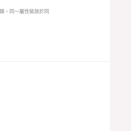
分類，同一屬性裝放於同