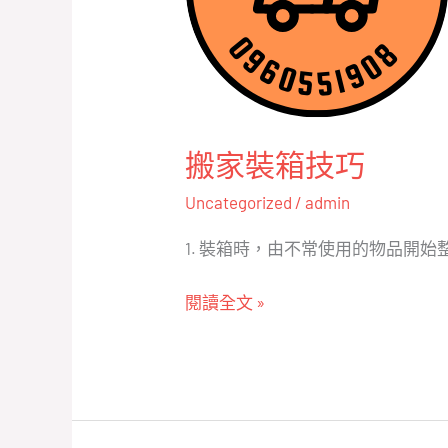
巧
搬家裝箱技巧
Uncategorized
/
admin
1. 裝箱時，由不常使用的物品開始
閱讀全文 »