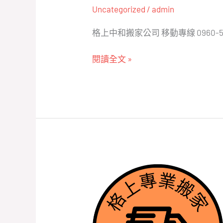
司
Uncategorized
/
admin
讚
讚
格上中和搬家公司 移動專線 0960-551908
讚
閱讀全文 »
勤
勞
用
心
愛
賣
力
日
新
夜
北
間
搬
板
家
橋