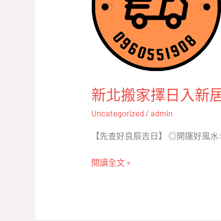
擇
搬
日
家
入
挑
新
大
居
樑
螞
蟻
新北搬家擇日入新
螞
Uncategorized
/
admin
蟻
得
【先查好良辰吉日】 ◎開運好風水
第
一
閱讀全文 »