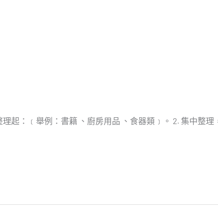
整理起：﹝舉例：書籍 、廚房用品 、食器類﹞。 2. 集中整