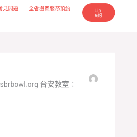
常見問題
全省搬家服務預約
Lin
e約
ssbrbowl.org 台安教室︰