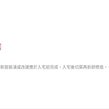
居
:新居裝潢或改建應於入宅前完成，入宅後切莫再拆卸修造。 