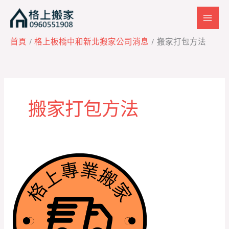
跳
至
主
首頁
格上板橋中和新北搬家公司消息
搬家打包方法
要
內
容
搬家打包方法
聰
明
搬
家
打
包